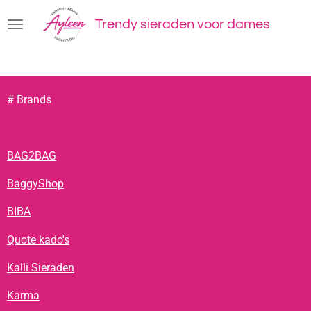
Ga
Trendy sieraden voor dames
direct
naar
de
hoofdinhoud
# Brands
BAG2BAG
BaggyShop
BIBA
Quote kado's
Kalli Sieraden
Karma