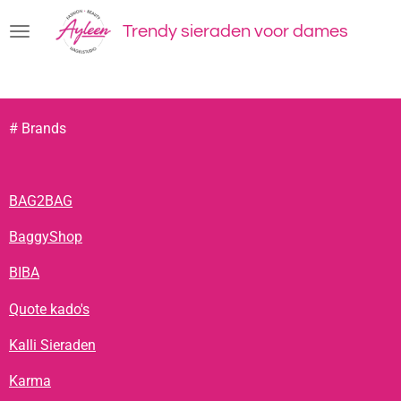
Ga
Trendy sieraden voor dames
direct
naar
de
hoofdinhoud
# Brands
BAG2BAG
BaggyShop
BIBA
Quote kado's
Kalli Sieraden
Karma