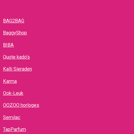
BAG2BAG
BaggyShop
BIBA
Quote kado's
Kalli Sieraden
Karma
Ook-Leuk
OOZOO horloges
Semilac
TapParfum