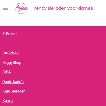
Ga
Trendy sieraden voor dames
direct
naar
de
hoofdinhoud
# Brands
BAG2BAG
BaggyShop
BIBA
Quote kado's
Kalli Sieraden
Karma