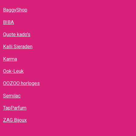
BaggyShop
BIBA
Quote kado's
Kalli Sieraden
Karma
Ook-Leuk
OOZOO horloges
Semilac
TapParfum
ZAG Bijoux