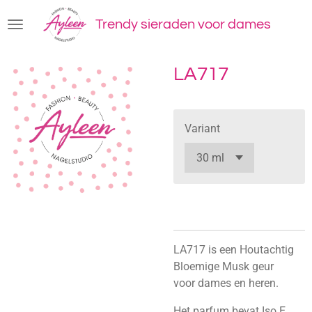
Ga
Trendy sieraden voor dames
direct
naar
de
LA717
hoofdinhoud
Variant
LA717 is een Houtachtig
Bloemige Musk geur
voor dames en heren.
Het parfum bevat Iso E