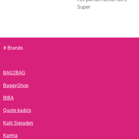
Super
# Brands
BAG2BAG
BaggyShop
BIBA
Quote kado's
Kalli Sieraden
Karma